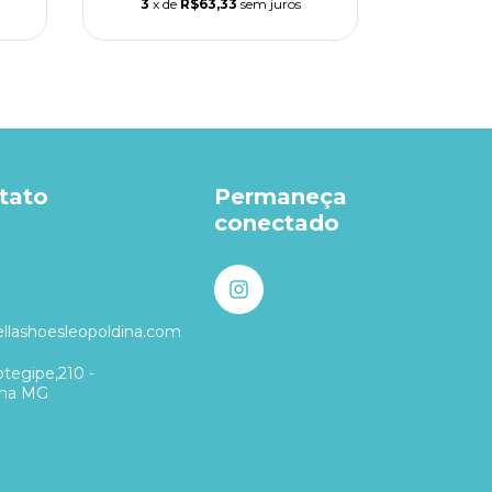
3
x de
R$63,33
sem juros
3
x de
tato
Permaneça
conectado
3
llashoesleopoldina.com
tegipe,210 -
ina MG