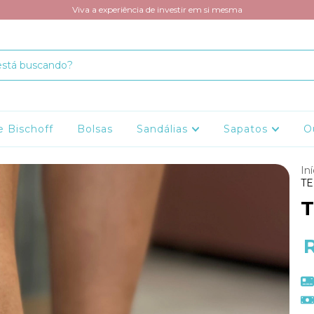
Viva a experiência de investir em si mesma
e Bischoff
Bolsas
Sandálias
Sapatos
O
Iní
TE
T