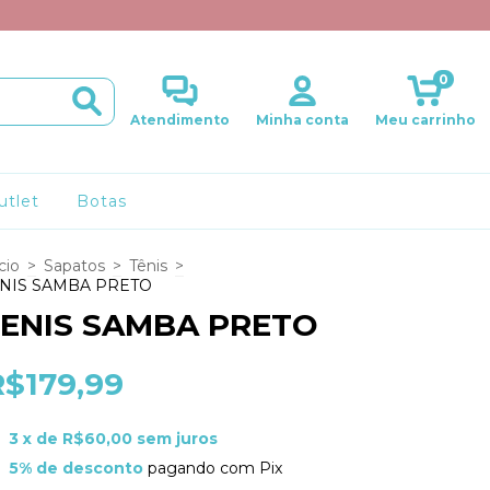
0
Atendimento
Minha conta
Meu carrinho
utlet
Botas
cio
>
Sapatos
>
Tênis
>
NIS SAMBA PRETO
ENIS SAMBA PRETO
R$179,99
3
x de
R$60,00
sem juros
5% de desconto
pagando com Pix