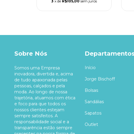
m juros
3
x de
R$105,00
sem juros
Sobre Nós
Departamento
Início
Somos uma Empresa
inovadora, divertida e, acima
Jorge Bischoff
de tudo apaixonada pelas
pessoas, calçados e pela
Bolsas
moda. Ao longo de nossa
trajetória, atuamos com ética
Sandálias
e foco para que todos os
nossos clientes estejam
Sapatos
sempre satisfeitos. A
responsabilidade social e a
Outlet
transparência estão sempre
presentes na nossa forma de