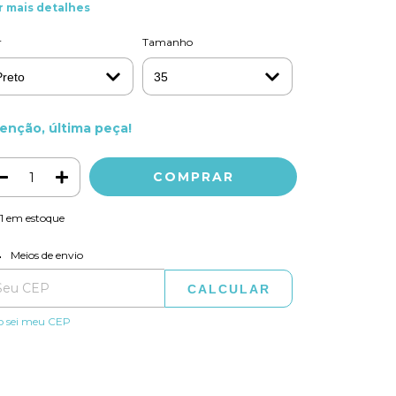
r mais detalhes
r
Tamanho
enção, última peça!
1
em estoque
ALTERAR CEP
regas para o CEP:
Meios de envio
CALCULAR
o sei meu CEP