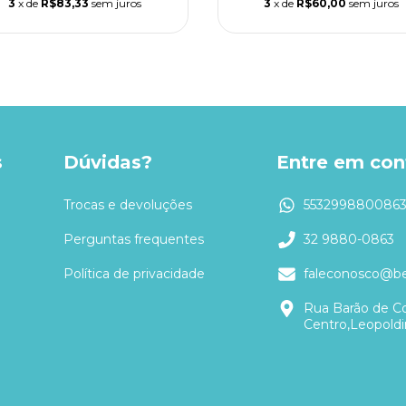
3
x de
R$83,33
sem juros
3
x de
R$60,00
sem juros
s
Dúvidas?
Entre em con
Trocas e devoluções
553299880086
Perguntas frequentes
32 9880-0863
Política de privacidade
faleconosco@be
Rua Barão de Co
Centro,Leopold