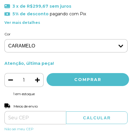
3
x de
R$299,67
sem juros
5% de desconto
pagando com Pix
Ver mais detalhes
Cor
Atenção, última peça!
1
em estoque
ALTERAR CEP
Entregas para o CEP:
Meios de envio
CALCULAR
Não sei meu CEP